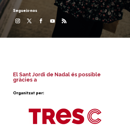
Segueix-nos
El Sant Jordi de Nadal és possible
gràcies a
Organitzat per: