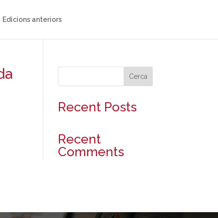
Edicions anteriors
da
Cerca
Recent Posts
Recent
Comments
No s'han trobat comentaris.