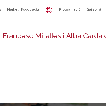
s
Market i Foodtrucks
Programació
Qui som?
e Francesc Miralles i Alba Cardal