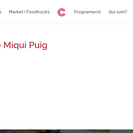
s
Market i Foodtrucks
Programació
Qui som?
e Miqui Puig