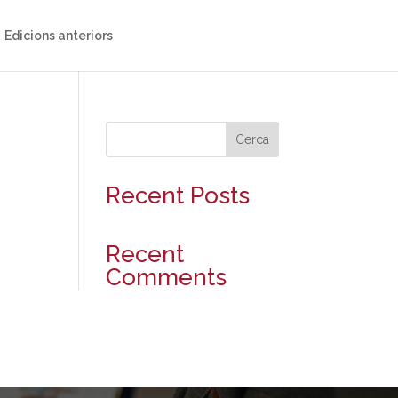
Edicions anteriors
Cerca
Recent Posts
Recent
Comments
No s'han trobat comentaris.